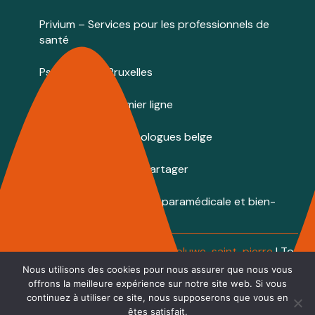
Privium – Services pour les professionnels de
santé
Psychologue Bruxelles
Psychologue premier ligne
Annuaire des psychologues belge
Cabinets à louer / à partager
Centre Tulipe – Espace paramédicale et bien-
être.
 © 2026 
 Centre Therapeutique Woluwe-saint-pierre
 | Tous 
Powered by
Privium – Des services qui
Nous utilisons des cookies pour nous assurer que nous vous
offrons la meilleure expérience sur notre site web. Si vous
soutiennent vos soins. Pour psychologues,
continuez à utiliser ce site, nous supposerons que vous en
psychotherapeutes et hypnotherapeutes.
êtes satisfait.