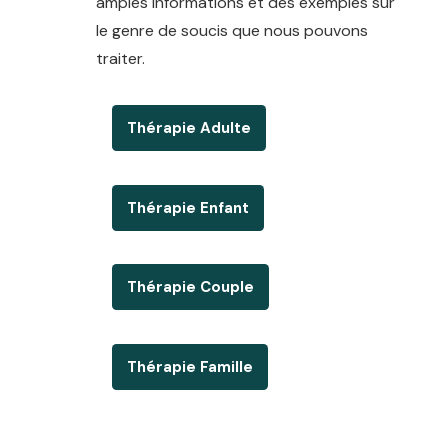
amples informations et des exemples sur
le genre de soucis que nous pouvons
traiter.
therapeute Psychologue 1150
Thérapie Adulte
Thérapie Enfant
Thérapie Couple
Thérapie Famille
Centre therapeutique woluwe-
saint-pierre