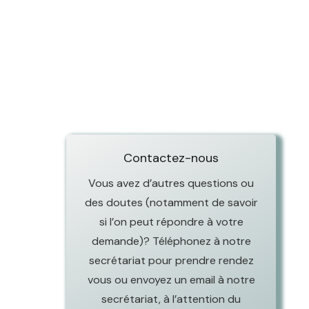
Thérapie… pour qui ?
Centre
therapeutique woluwe-saint-pierre
psychologues nivelle s
tout d’abord, ainsi,
notamment, Thérapeute à Centre
therapeutique woluwe-saint-pierre,
Centre therapeutique woluwe-saint-
pierre
Contactez-nous
Vous avez d’autres questions ou
des doutes (notamment de savoir
si l’on peut répondre à votre
demande)? Téléphonez à notre
secrétariat pour prendre rendez
vous ou envoyez un email à notre
secrétariat, à l’attention du