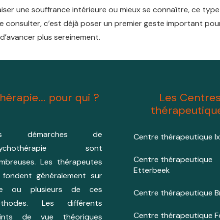
iser une souffrance intérieure ou mieux se connaître, ce typ
e consulter, c’est déjà poser un premier geste important pour 
 d’avancer plus sereinement.
hérapie... pour qui ?
Les Centre
thérapeutiqu
es démarches de
Centre thérapeutique Ix
sychothérapie sont
Centre thérapeutique
mbreuses. Les thérapeutes
Etterbeek
 fondent généralement sur
e ou plusieurs de ces
Centre thérapeutique Br
thodes. Les différents
Centre thérapeutique F
ints de vue théoriques