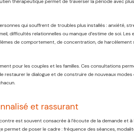
outien thérapeutique permet de traverser la période avec plu
sonnes qui souffrent de troubles plus installés : anxiété, str
il, difficultés relationnelles ou manque d’estime de soi. Les 
blèmes de comportement, de concentration, de harcèlement s
nt pour les couples et les familles. Ces consultations per
de restaurer le dialogue et de construire de nouveaux modes
chacun.
alisé et rassurant
ncontre est souvent consacrée à l’écoute de la demande et à 
e permet de poser le cadre : fréquence des séances, modalit