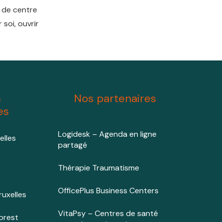
e de centre
soi, ouvrir
s
Nos partenaires
es
Logidesk – Agenda en ligne
elles
partagé
Thérapie Traumatisme
OfficePlus Business Centers
uxelles
VitaPsy – Centres de santé
orest