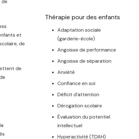
s de
Thérapie pour des enfants
ess
Adaptation sociale
enfants et
(garderie-école)
colaire, de
Angoisse de performance
Angoisse de séparation
mettent de
Anxiété
 de
Confiance en soi
Déficit d’attention
Dérogation scolaire
Évaluation du potentiel
la
intellectuel
és
Hyperactivité (TDAH)