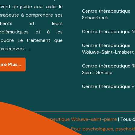
rvent de guide pour aider le
Centre thérapeutique
érapeute à comprendre ses
Schaerbeek
atients et leurs
Centre thérapeutique Ni
oblématiques et à les
soudre Le traitement que
Centre thérapeutique
us recevrez ….
Woluwe-Saint-Lmabert
Lire Plus…
Centre thérapeutique 
Saint-Genèse
Centre thérapeutique E
 © 2026 
 Centre Therapeutique Woluwe-saint-pierre
 | Tous 
rvices qui soutiennent vos soins. Pour psychologues, psych