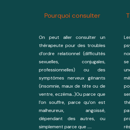
Pourquoi consulter
T
On peut aller consulter un
L
thérapeute pour des troubles
p
d’ordre relationnel (difficultés
no
sexuelles, conjugales,
se
professionnelles) ou des
un
symptômes nerveux gênants
mé
(insomnie, maux de tête ou de
po
ventre, eczéma…)Ou parce que
se
l’on souffre, parce qu’on est
th
malheureux, angoissé,
p
dépendant des autres, ou
pr
simplement parce que …..
ré