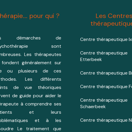
hérapie... pour qui ?
Les Centre
thérapeutiqu
es démarches de
Centre thérapeutique Ix
sychothérapie sont
Centre thérapeutique
mbreuses. Les thérapeutes
Etterbeek
 fondent généralement sur
e ou plusieurs de ces
Centre thérapeutique Br
thodes. Les différents
Centre thérapeutique F
ints de vue théoriques
rvent de guide pour aider le
Centre thérapeutique
érapeute à comprendre ses
Schaerbeek
atients et leurs
Centre thérapeutique Ni
oblématiques et à les
soudre Le traitement que