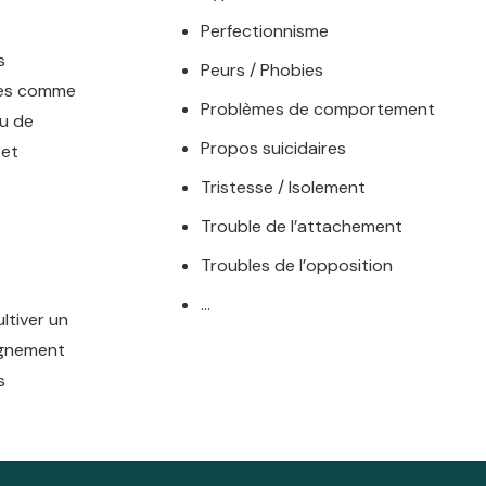
Perfectionnisme
s
Peurs / Phobies
bles comme
Problèmes de comportement
ou de
Propos suicidaires
 et
Tristesse / Isolement
Trouble de l’attachement
Troubles de l’opposition
…
ltiver un
agnement
s